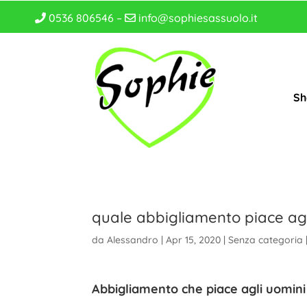
0536 806546 –
info@sophiesassuolo.it
Sh
quale abbigliamento piace agl
da
Alessandro
|
Apr 15, 2020
|
Senza categoria
Abbigliamento che piace agli uomini