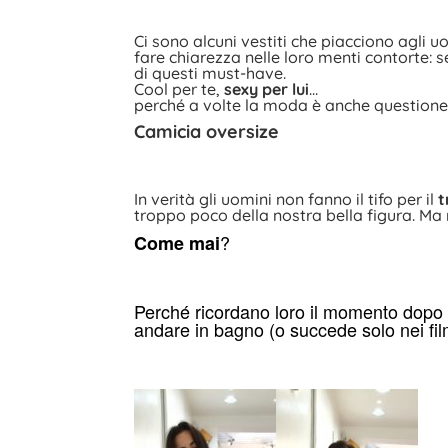
Ci sono alcuni vestiti che piacciono agli u
fare chiarezza nelle loro menti contorte: s
di questi must-have.
Cool per te,
sexy per lui
…
perché a volte la moda è anche questione d
Camicia oversize
In verità gli uomini non fanno il tifo per il
t
troppo poco della nostra bella figura. Ma
?
Come mai
Perché ricordano loro il momento dopo i
andare in bagno (o succede solo nei fil