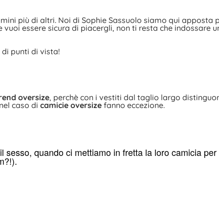
omini più di altri. Noi di Sophie Sassuolo siamo qui apposta 
e vuoi essere sicura di piacergli, non ti resta che indossare 
i punti di vista!
rend oversize
, perchè con i vestiti dal taglio largo distingu
 nel caso di
camicie oversize
fanno eccezione.
l sesso, quando ci mettiamo in fretta la loro camicia per
m?!).