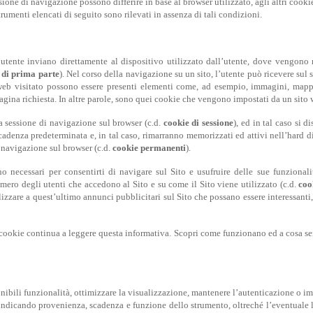
sione di navigazione possono differire in base al browser utilizzato, agli altri cookie
strumenti elencati di seguito sono rilevati in assenza di tali condizioni.
ll’utente inviano direttamente al dispositivo utilizzato dall’utente, dove vengono m
 di prima parte
). Nel corso della navigazione su un sito, l’utente può ricevere sul 
 web visitato possono essere presenti elementi come, ad esempio, immagini, mappe
 pagina richiesta. In altre parole, sono quei cookie che vengono impostati da un sito
a sessione di navigazione sul browser (c.d.
cookie di sessione
), ed in tal caso si
adenza predeterminata e, in tal caso, rimarranno memorizzati ed attivi nell’hard di
i navigazione sul browser (c.d.
cookie permanenti
).
no necessari per consentirti di navigare sul Sito e usufruire delle sue funzionali
umero degli utenti che accedono al Sito e su come il Sito viene utilizzato (c.d.
coo
alizzare a quest’ultimo annunci pubblicitari sul Sito che possano essere interessant
 cookie continua a leggere questa informativa. Scopri come funzionano ed a cosa ser
ponibili funzionalità, ottimizzare la visualizzazione, mantenere l’autenticazione o i
i, indicando provenienza, scadenza e funzione dello strumento, oltreché l’eventuale l