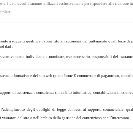
ste. I dati raccolti saranno utilizzati esclusivamente per rispondere alle richieste in
itolare.
nte a soggetti qualificati come titolari autonomi del trattamento quali forze di po
oi dati .
preventivamente individuate e nominate, ove necessario, responsabili del trattame
 sistema informativo e del sito web (piattaforme E-commerce e di pagamento, consulen
rapporti di assistenza e consulenza (in ambito informatico, contabile/amministrativo,
r l’adempimento degli obblighi di legge connessi al rapporto commerciale, qualo
ti visitatori del sito o nell’ambito della gestione del contenzioso con l’interessato.