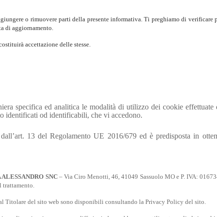
, aggiungere o rimuovere parti della presente informativa. Ti preghiamo di verificare 
ata di aggiornamento.
ostituirà accettazione delle stesse.
era specifica ed analitica le modalità di utilizzo dei cookie effettuate 
o identificati od identificabili, che vi accedono.
sti dall’art. 13 del Regolamento UE 2016/679 ed è predisposta in ot
A ALESSANDRO SNC
– Via Ciro Menotti, 46, 41049 Sassuolo MO e P. IVA: 0167349
l trattamento.
dal Titolare del sito web sono disponibili consultando la Privacy Policy del sito.