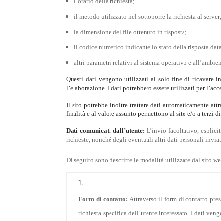
l’orario della richiesta;
il metodo utilizzato nel sottoporre la richiesta al server
la dimensione del file ottenuto in risposta;
il codice numerico indicante lo stato della risposta data 
altri parametri relativi al sistema operativo e all’ambie
Questi dati vengono utilizzati al solo fine di ricavare
l’elaborazione. I dati potrebbero essere utilizzati per l’acc
Il sito potrebbe inoltre trattare dati automaticamente att
finalità e al valore assunto permettono al sito e/o a terzi 
Dati comunicati dall’utente:
L’invio facoltativo, esplici
richieste, nonché degli eventuali altri dati personali inv
Di seguito sono descritte le modalità utilizzate dal sito we
Form di contatto:
Attraverso il form di contatto pres
richiesta specifica dell’utente interessato. I dati ven