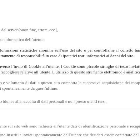
;
dal server (buon fine, errore, ecc.),
nte informatico dell’utente.
 informazioni statistiche anonime sull’uso del sito e per controllarne il corrett
ertamento di responsabilità in caso di ipotetici reati informatici ai danni del sito.
raverso l’invio di Cookie all’utente. I Cookie sono piccole stringhe di testo inviat
di raccogliere relative all’utente. L’utilizzo di questo strumento elettronico è analit
to e volontario di dati a questo sito comporta la successiva acquisizione dei recapi
iati spontaneamente da quest’ultimo.
b idonee alla raccolta di dati personali e non presso utenti terzi.
ente sul sito web sono richiesti all’utente dati di identificazione personale e recapi
gono inseriti e inviati spontaneamente dall’utente che desideri essere contattato dal