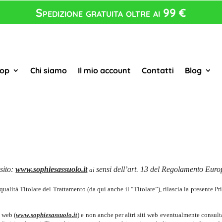
Spedizione gratuita oltre ai 99 €
op
Chi siamo
Il mio account
Contatti
Blog
 sito:
www.sophiesassuolo.it
sensi dell’art. 13 del Regolamento Eur
ai
 qualità Titolare del Trattamento (da qui anche il “Titolare”), rilascia la presente Pr
o web (
www.sophiesassuolo.it
) e non anche per altri siti web eventualmente consultat