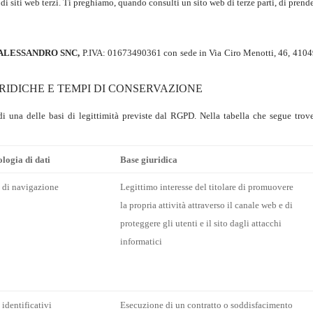
i siti web terzi. Ti preghiamo, quando consulti un sito web di terze parti, di prende
ALESSANDRO SNC,
P.IVA: 01673490361 con sede in Via Ciro Menotti, 46, 41049
RIDICHE E TEMPI DI CONSERVAZIONE
i una delle basi di legittimità previste dal RGPD. Nella tabella che segue trover
logia di dati
Base giuridica
 di navigazione
Legittimo interesse del titolare di promuovere
la propria attività attraverso il canale web e di
proteggere gli utenti e il sito dagli attacchi
informatici
 identificativi
Esecuzione di un contratto o soddisfacimento