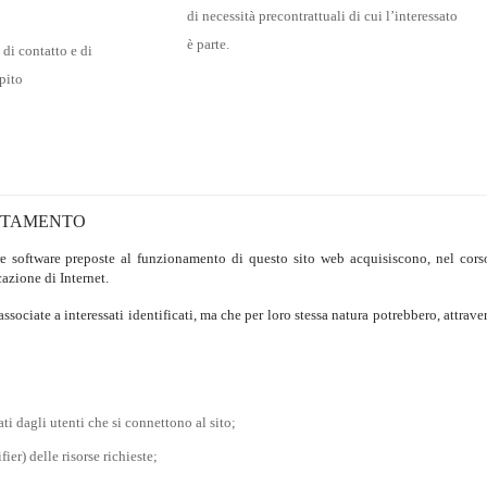
di necessità precontrattuali di cui l’interessato
è parte.
 di contatto e di
pito
TTAMENTO
re software preposte al funzionamento di questo sito web acquisiscono, nel corso
azione di Internet.
ssociate a interessati identificati, ma che per loro stessa natura potrebbero, attrav
ti dagli utenti che si connettono al sito;
er) delle risorse richieste;