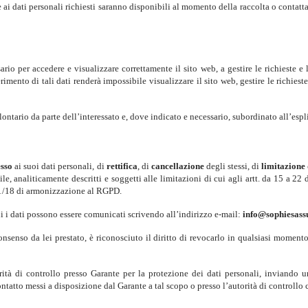
 dati personali richiesti saranno disponibili al momento della raccolta o contattand
ario per accedere e visualizzare correttamente il sito web, a gestire le richieste 
rimento di tali dati renderà impossibile visualizzare il sito web, gestire le richies
olontario da parte dell’interessato e, dove indicato e necessario, subordinato all’esp
esso
ai suoi dati personali, di
rettifica
, di
cancellazione
degli stessi, di
limitazione
e, analiticamente descritti e soggetti alle limitazioni di cui agli artt. da 15 a 22
01/18 di armonizzazione al RGPD.
 cui i dati possono essere comunicati scrivendo all’indirizzo e-mail:
info@sophiesassu
nsenso da lei prestato, è riconosciuto il diritto di revocarlo in qualsiasi momento
rità di controllo presso Garante per la protezione dei dati personali, inviando u
 contatto messi a disposizione dal Garante a tal scopo o presso l’autorità di controll