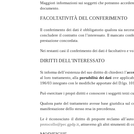
Maggiori informazioni sui soggetti che potranno accedere ai
documento.
FACOLTATIVITÀ DEL CONFERIMENTO
Il conferimento dei dati è obbligatorio qualora sia necess
concludere il contratto con l’interessato. Il mancato confe
prestazione concordata.
Nei restanti casi il conferimento dei dati è facoltativo e v
DIRITTI DELL’INTERESSATO
Si informa dell’esistenza del suo diritto di chiederci l’
acc
al loro trattamento, alla
portabilità dei dati
ove applicabil
196/03 integrato con le modifiche apportate del D.lgs. 1
Può esercitare i propri diritti e conoscere i soggetti terzi
Qualora parte del trattamento avesse base giuridica sul co
manifestazione dello stesso resa in precedenza.
Le è riconosciuto il diritto di proporre reclamo all’auto
protocollo@pec.gpdp.it
, attraverso gli altri strumenti di