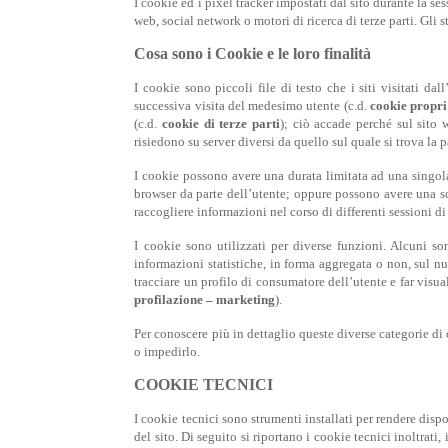
I cookie ed i pixel tracker impostati dal sito durante la ses
web, social network o motori di ricerca di terze parti. Gli 
Cosa sono i Cookie e le loro finalità
I cookie sono piccoli file di testo che i siti visitati da
successiva visita del medesimo utente (c.d.
cookie propri
(c.d.
cookie di terze parti
); ciò accade perché sul sito
risiedono su server diversi da quello sul quale si trova la
I cookie possono avere una durata limitata ad una singol
browser da parte dell’utente; oppure possono avere una sc
raccogliere informazioni nel corso di differenti sessioni d
I cookie sono utilizzati per diverse funzioni. Alcuni so
informazioni statistiche, in forma aggregata o non, sul n
tracciare un profilo di consumatore dell’utente e far visu
profilazione – marketing
).
Per conoscere più in dettaglio queste diverse categorie di
o impedirlo.
COOKIE TECNICI
I cookie tecnici sono strumenti installati per rendere dis
del sito. Di seguito si riportano i cookie tecnici inoltrat