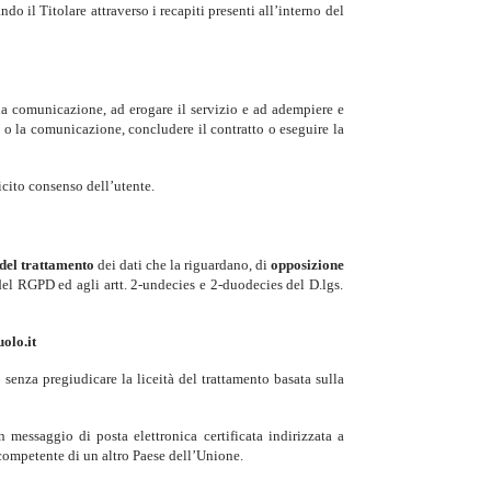
o il Titolare attraverso i recapiti presenti all’interno del
e la comunicazione, ad erogare il servizio e ad adempiere e
te o la comunicazione, concludere il contratto o eseguire la
licito consenso dell’utente.
 del trattamento
dei dati che la riguardano, di
opposizione
 del RGPD ed agli artt. 2-undecies e 2-duodecies del D.lgs.
olo.it
 senza pregiudicare la liceità del trattamento basata sulla
n messaggio di posta elettronica certificata indirizzata a
o competente di un altro Paese dell’Unione.