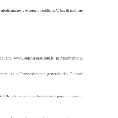
periodicamente le eventuali modifiche. Al fine di facilitare
dal sito:
www.sophiesassuolo.it
, in riferimento al
temperanza al Provvedimento generale del Garante
0361, che si avvale per la gestione di propri designati o