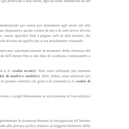
 già archiviati e alla cache, agli account autenticati su siti
emorizzati per essere poi ritrasmessi agli stessi siti alla
suo dispositivo anche cookie di siti o di web server diversi
, suoni, specifici link a pagine web di altri domini che
 web diverso da quello che si sta attualmente visitando.
 disattivano automaticamente al momento della chiusura del
sk dell’utente fino a tale data di scadenza, continuando a
tà (c.d.
cookie tecnici
). Altri sono utilizzati per ottenere
kie di analisi o analitici
). Altri, infine, sono utilizzati per
i, in quanto coerenti con gusti e di consumo (c.d.
cookie di
vono, e scegli liberamente se acconsentire al loro utilizzo
mplementare la sicurezza durante la navigazione all’interno
ink alla privacy policy relativa al soggetto fornitore della