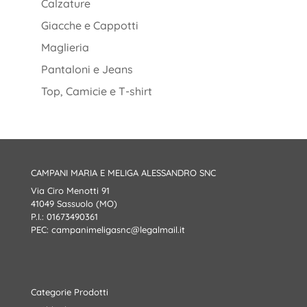
Calzature
Giacche e Cappotti
Maglieria
Pantaloni e Jeans
Top, Camicie e T-shirt
CAMPANI MARIA E MELIGA ALESSANDRO SNC
Via Ciro Menotti 91
41049 Sassuolo (MO)
P.I.: 01673490361
PEC:
campanimeligasnc@legalmail.it
Categorie Prodotti