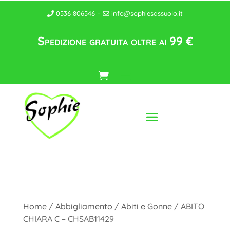
0536 806546 –
info@sophiesassuolo.it
Spedizione gratuita oltre ai 99 €
Home
/
Abbigliamento
/
Abiti e Gonne
/ ABITO
CHIARA C – CHSAB11429