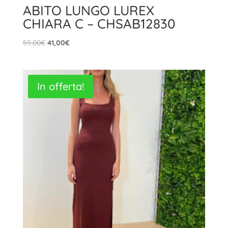
ABITO LUNGO LUREX
CHIARA C – CHSAB12830
Il
Il
59,00
€
41,00
€
prezzo
prezzo
originale
attuale
era:
è:
In offerta!
59,00€.
41,00€.