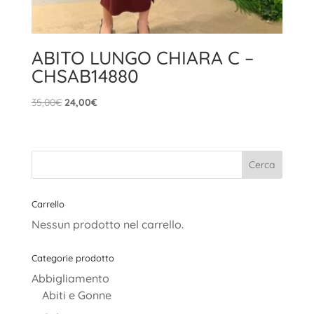
ABITO LUNGO CHIARA C –
CHSAB14880
Il
Il
35,00
€
24,00
€
prezzo
prezzo
originale
attuale
era:
è:
35,00€.
24,00€.
Carrello
Nessun prodotto nel carrello.
Categorie prodotto
Abbigliamento
Abiti e Gonne