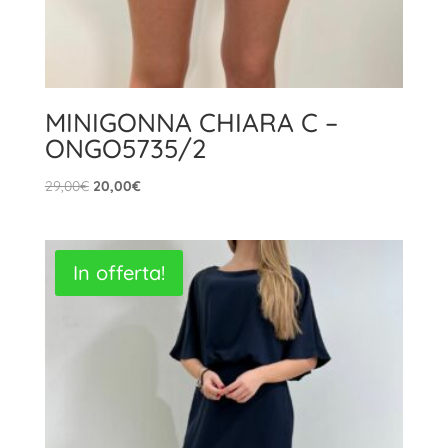
MINIGONNA CHIARA C –
ONGO5735/2
Il
Il
29,00
€
20,00
€
prezzo
prezzo
originale
attuale
era:
è:
In offerta!
29,00€.
20,00€.