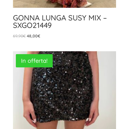
GONNA LUNGA SUSY MIX –
SXGO21449
Il
Il
69,90
€
48,00
€
prezzo
prezzo
originale
attuale
era:
è:
In offerta!
69,90€.
48,00€.