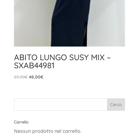
ABITO LUNGO SUSY MIX –
SXAB44981
Il
Il
69,90
€
48,00
€
prezzo
prezzo
originale
attuale
era:
è:
69,90€.
48,00€.
Carrello
Nessun prodotto nel carrello.