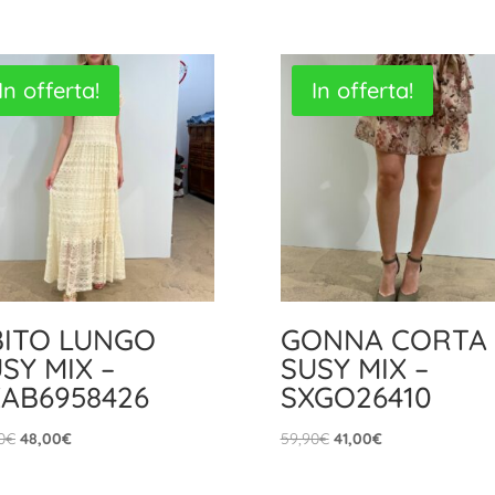
In offerta!
In offerta!
BITO LUNGO
GONNA CORTA
SY MIX –
SUSY MIX –
AB6958426
SXGO26410
Il
Il
Il
Il
0
€
48,00
€
59,90
€
41,00
€
prezzo
prezzo
prezzo
prezzo
originale
attuale
originale
attuale