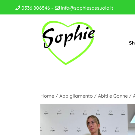
0536 806546 –
info@sophiesassuolo.it
Sh
Home
/
Abbigliamento
/
Abiti e Gonne
/ 