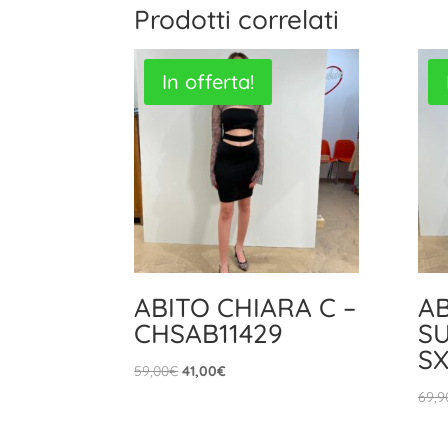
Prodotti correlati
In offerta!
ABITO CHIARA C –
A
CHSAB11429
SU
SX
Il
Il
59,00
€
41,00
€
prezzo
prezzo
69,9
originale
attuale
era:
è: