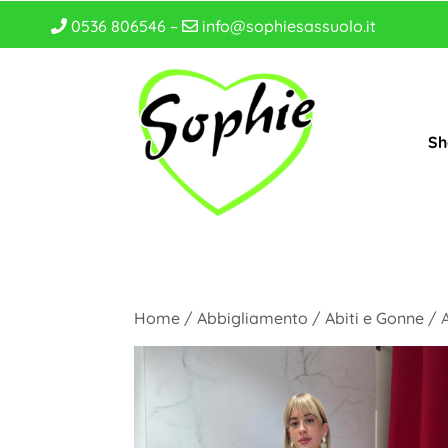
0536 806546 –
info@sophiesassuolo.it
Sh
Home
/
Abbigliamento
/
Abiti e Gonne
/ 