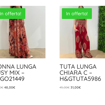
In offerta!
In offerta!
ONNA LUNGA
TUTA LUNGA
SY MIX –
CHIARA C –
GO21449
H&GTUTA5986
Il
Il
Il
Il
0
€
48,00
€
45,00
€
31,00
€
prezzo
prezzo
prezzo
prezzo
originale
attuale
originale
attuale
era:
è:
era:
è: