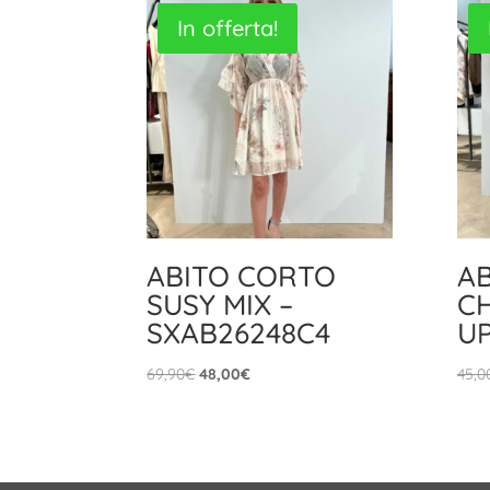
In offerta!
ABITO CORTO
A
SUSY MIX –
CH
SXAB26248C4
U
Il
Il
69,90
€
48,00
€
45,0
prezzo
prezzo
originale
attuale
era:
è:
69,90€.
48,00€.