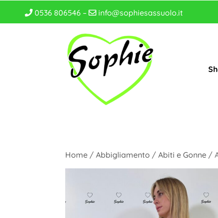
0536 806546 –
info@sophiesassuolo.it
Sh
Home
/
Abbigliamento
/
Abiti e Gonne
/ 