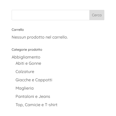
originale
attuale
era:
è:
35,90€.
25,00€.
Carrello
Nessun prodotto nel carrello.
Categorie prodotto
Abbigliamento
Abiti e Gonne
Calzature
Giacche e Cappotti
Maglieria
Pantaloni e Jeans
Top, Camicie e T-shirt