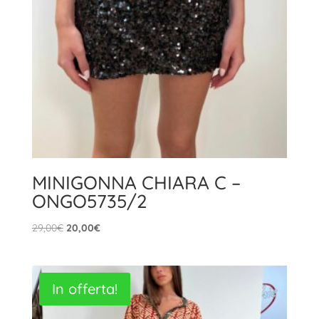
MINIGONNA CHIARA C –
ONGO5735/2
Il
Il
29,00
€
20,00
€
prezzo
prezzo
originale
attuale
era:
è:
In offerta!
29,00€.
20,00€.