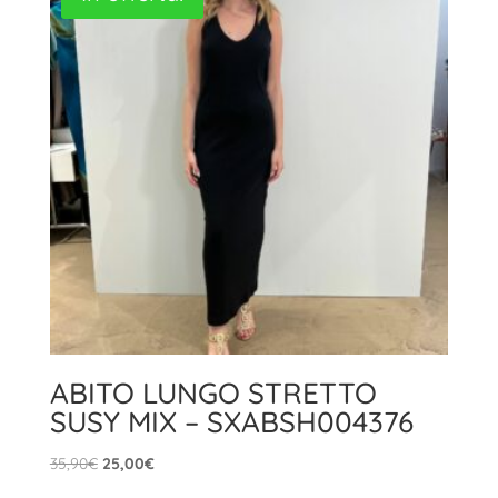
ABITO LUNGO STRETTO
SUSY MIX – SXABSH004376
Il
Il
35,90
€
25,00
€
prezzo
prezzo