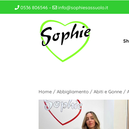
0536 806546 –
info@sophiesassuolo.it
Sh
Home
/
Abbigliamento
/
Abiti e Gonne
/ 