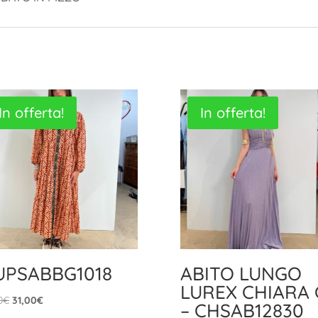
In offerta!
In offerta!
UPSABBG1018
ABITO LUNGO
LUREX CHIARA 
Il
Il
0
€
31,00
€
– CHSAB12830
prezzo
prezzo