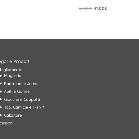
originale
attuale
Il
Il
59,00
€
41,00
€
era:
è:
prezzo
prezzo
45,00€.
31,00€.
originale
attuale
era:
è:
59,00€.
41,00€.
gorie Prodotti
bigliamento
Maglieria
Pantaloni e Jeans
Abiti e Gonne
Giacche e Cappotti
Top, Camicie e T-shirt
Calzature
cessori