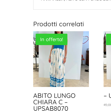
Prodotti correlati
In offerta!
ABITO LUNGO
– 
CHIARA C –
45,0
UPSAB8070