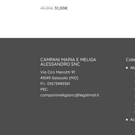
Il
Il
45,00
€
31,00
€
prezzo
prezzo
originale
attuale
era:
è:
45,00€.
31,00€.
CAMPANI MARIA E MELIGA
Cate
ALESSANDRO SNC
Ab
Via Ciro Menotti 91
41049 Sassuolo (MO)
P.I.: 01673490361
PEC:
campanimeligasnc@legalmail.it
Ac