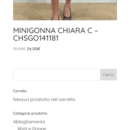
MINIGONNA CHIARA C –
CHSGO141181
Il
Il
35,00
€
24,00
€
prezzo
prezzo
originale
attuale
era:
è:
35,00€.
24,00€.
Carrello
Nessun prodotto nel carrello.
Categorie prodotto
Abbigliamento
Abiti e Gonne