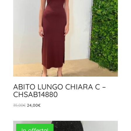
ABITO LUNGO CHIARA C –
CHSAB14880
Il
Il
35,00
€
24,00
€
prezzo
prezzo
originale
attuale
era:
è:
In offerta!