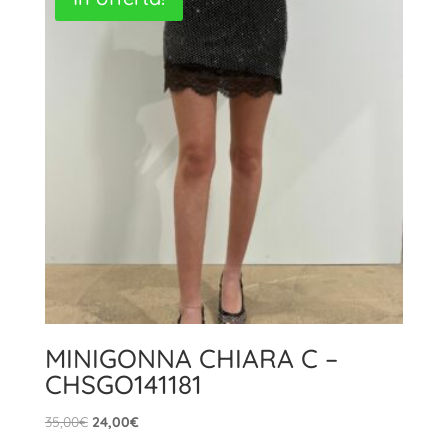
35,00€.
24,00€.
MINIGONNA CHIARA C –
CHSGO141181
Il
Il
35,00
€
24,00
€
prezzo
prezzo