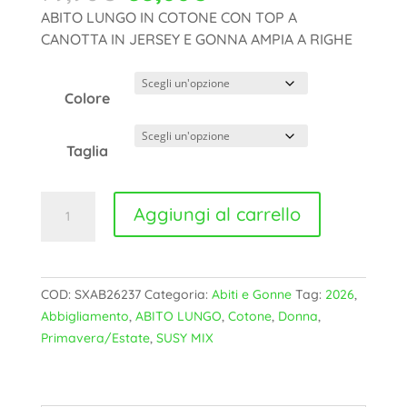
prezzo
prezzo
ABITO LUNGO IN COTONE CON TOP A
originale
attuale
CANOTTA IN JERSEY E GONNA AMPIA A RIGHE
era:
è:
79,90€.
55,00€.
Colore
Taglia
ABITO
Aggiungi al carrello
LUNGO
SUSY
MIX
-
COD:
SXAB26237
Categoria:
Abiti e Gonne
Tag:
2026
,
SXAB26237
Abbigliamento
,
ABITO LUNGO
,
Cotone
,
Donna
,
quantità
Primavera/Estate
,
SUSY MIX