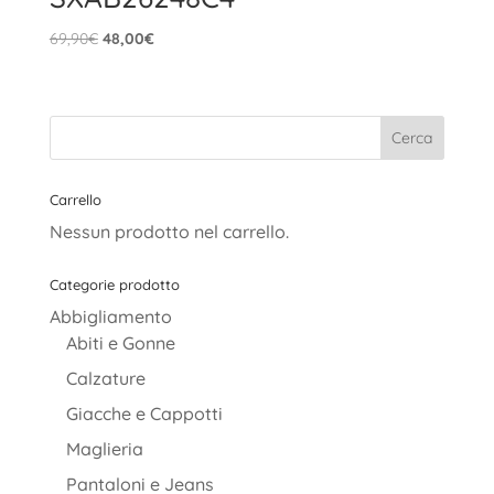
Il
Il
69,90
€
48,00
€
prezzo
prezzo
originale
attuale
era:
è:
69,90€.
48,00€.
Carrello
Nessun prodotto nel carrello.
Categorie prodotto
Abbigliamento
Abiti e Gonne
Calzature
Giacche e Cappotti
Maglieria
Pantaloni e Jeans