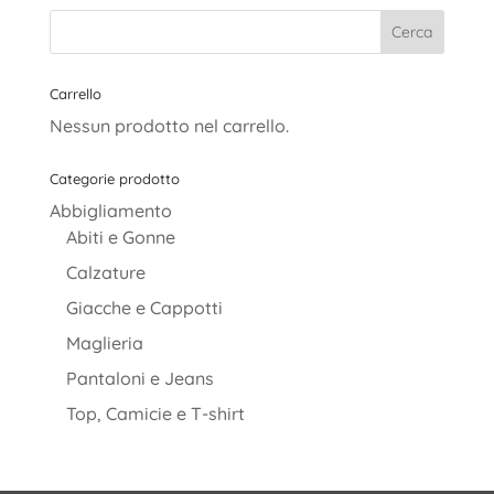
era:
è:
29,00€.
20,00€.
Carrello
Nessun prodotto nel carrello.
Categorie prodotto
Abbigliamento
Abiti e Gonne
Calzature
Giacche e Cappotti
Maglieria
Pantaloni e Jeans
Top, Camicie e T-shirt