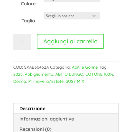
Colore
Taglia
ABITO
Aggiungi al carrello
LUNGO
SUSY
MIX
-
COD:
SXAB60462A
Categoria:
Abiti e Gonne
Tag:
SXAB60462A
2026
,
Abbigliamento
,
ABITO LUNGO
,
COTONE 100%
,
quantità
Donna
,
Primavera/Estate
,
SUSY MIX
Descrizione
Informazioni aggiuntive
Recensioni (0)