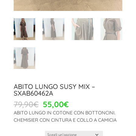
ABITO LUNGO SUSY MIX –
SXAB60462A
Il
Il
79,90
€
55,00
€
prezzo
prezzo
ABITO LUNGO IN COTONE CON BOTTONCINI.
originale
attuale
CHEMISIER CON CINTURA E COLLO A CAMICIA
era:
è:
79,90€.
55,00€.