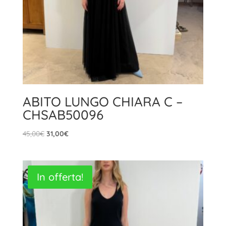
ABITO LUNGO CHIARA C –
CHSAB50096
Il
Il
45,00
€
31,00
€
prezzo
prezzo
originale
attuale
era:
è:
In offerta!
45,00€.
31,00€.