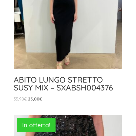
ABITO LUNGO STRETTO
SUSY MIX – SXABSH004376
Il
Il
35,90
€
25,00
€
prezzo
prezzo
originale
attuale
era:
è:
In offerta!
35,90€.
25,00€.