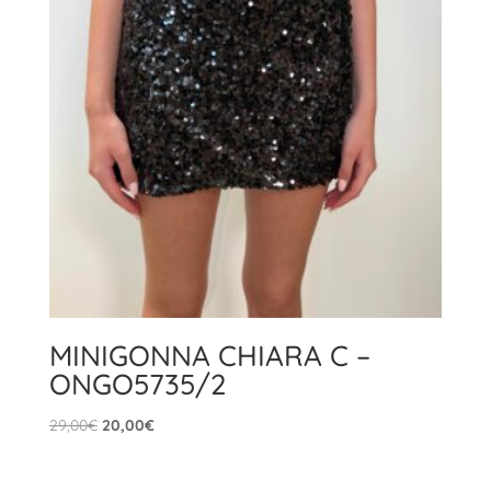
MINIGONNA CHIARA C –
ONGO5735/2
Il
Il
29,00
€
20,00
€
prezzo
prezzo
originale
attuale