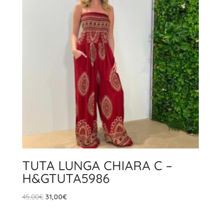
TUTA LUNGA CHIARA C –
H&GTUTA5986
Il
Il
45,00
€
31,00
€
prezzo
prezzo
originale
attuale