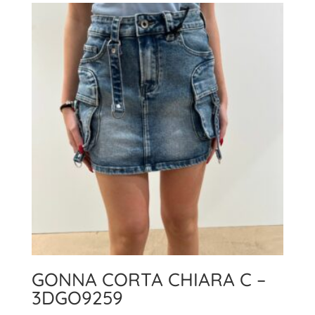
era:
è:
45,00€.
31,00€.
GONNA CORTA CHIARA C –
3DGO9259