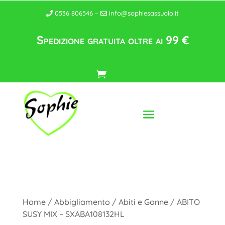
0536 806546 –
info@sophiesassuolo.it
Spedizione gratuita oltre ai 99 €
Home
/
Abbigliamento
/
Abiti e Gonne
/ ABITO
SUSY MIX – SXABA108132HL