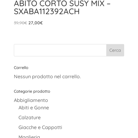
ABITO CORTO SUSY MIX –
SXABA112392ACH
Il
Il
39,90
€
27,00
€
prezzo
prezzo
originale
attuale
era:
è:
39,90€.
27,00€.
Carrello
Nessun prodotto nel carrello.
Categorie prodotto
Abbigliamento
Abiti e Gonne
Calzature
Giacche e Cappotti
Maglieria