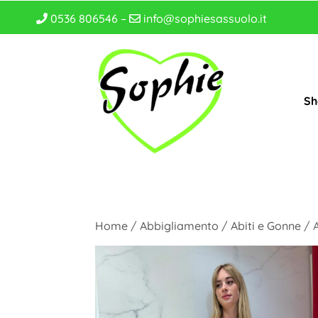
0536 806546 –
info@sophiesassuolo.it
Sh
Home
/
Abbigliamento
/
Abiti e Gonne
/ 