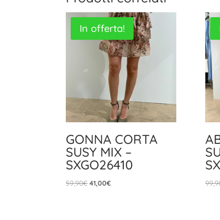
In offerta!
GONNA CORTA
A
SUSY MIX –
SU
SXGO26410
SX
Il
Il
59,90
€
41,00
€
99,9
prezzo
prezzo
originale
attuale
era:
è: