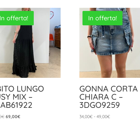
In offerta!
In offerta!
BITO LUNGO
GONNA CORTA
SY MIX –
CHIARA C –
AB61922
3DGO9259
Il
Il
Fascia
0
€
69,00
€
34,00
€
-
49,00
€
prezzo
prezzo
di
originale
attuale
prezzo:
era:
è:
da