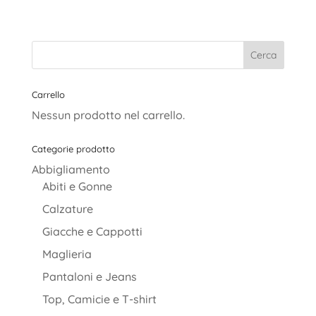
prezzo
prezzo
originale
attuale
era:
è:
35,90€.
25,00€.
Carrello
Nessun prodotto nel carrello.
Categorie prodotto
Abbigliamento
Abiti e Gonne
Calzature
Giacche e Cappotti
Maglieria
Pantaloni e Jeans
Top, Camicie e T-shirt