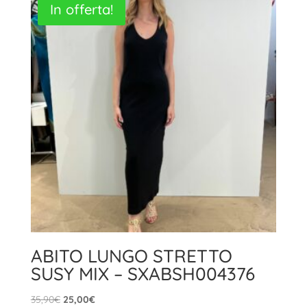
In offerta!
34,00€
a
49,00€
ABITO LUNGO STRETTO
SUSY MIX – SXABSH004376
Il
Il
35,90
€
25,00
€