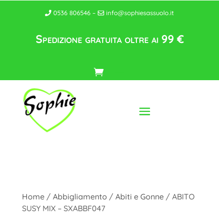
0536 806546 –
info@sophiesassuolo.it
Spedizione gratuita oltre ai 99 €
Home
/
Abbigliamento
/
Abiti e Gonne
/ ABITO
SUSY MIX – SXABBF047