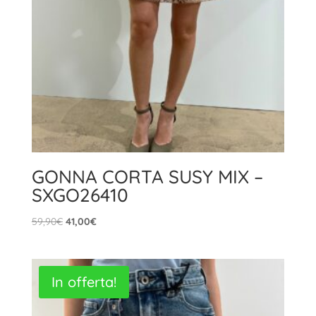
GONNA CORTA SUSY MIX –
SXGO26410
Il
Il
59,90
€
41,00
€
prezzo
prezzo
originale
attuale
era:
è:
In offerta!
59,90€.
41,00€.