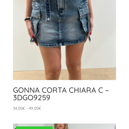
GONNA CORTA CHIARA C –
3DGO9259
Fascia
34,00
€
-
49,00
€
di
prezzo:
da