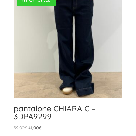
pantalone CHIARA C –
3DPA9299
Il
Il
59,00
€
41,00
€
prezzo
prezzo