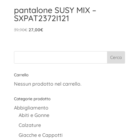
pantalone SUSY MIX –
SXPAT2372I121
Il
Il
39,90
€
27,00
€
prezzo
prezzo
originale
attuale
era:
è:
39,90€.
27,00€.
Carrello
Nessun prodotto nel carrello.
Categorie prodotto
Abbigliamento
Abiti e Gonne
Calzature
Giacche e Cappotti