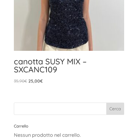
canotta SUSY MIX –
SXCANC109
Il
Il
35,90
€
25,00
€
prezzo
prezzo
originale
attuale
era:
è:
35,90€.
25,00€.
Carrello
Nessun prodotto nel carrello.