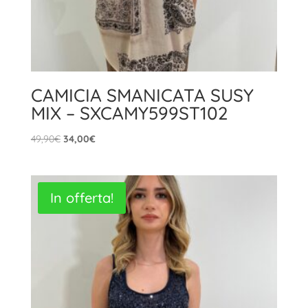
CAMICIA SMANICATA SUSY
MIX – SXCAMY599ST102
Il
Il
49,90
€
34,00
€
prezzo
prezzo
originale
attuale
era:
è:
In offerta!
49,90€.
34,00€.