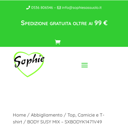
0536 806546 –
info@sophiesassuolo.it
Spedizione gratuita oltre ai 99 €
Home
/
Abbigliamento
/
Top, Camicie e T-
shirt
/ BODY SUSY MIX – SXBODYK1471V49