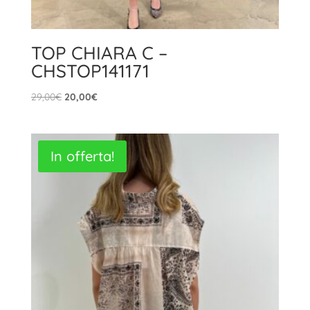
TOP CHIARA C –
CHSTOP141171
Il
Il
29,00
€
20,00
€
prezzo
prezzo
originale
attuale
era:
è:
In offerta!
29,00€.
20,00€.