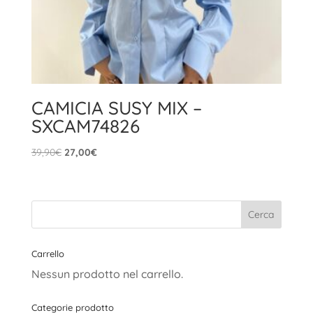
CAMICIA SUSY MIX –
SXCAM74826
Il
Il
39,90
€
27,00
€
prezzo
prezzo
originale
attuale
era:
è:
39,90€.
27,00€.
Carrello
Nessun prodotto nel carrello.
Categorie prodotto