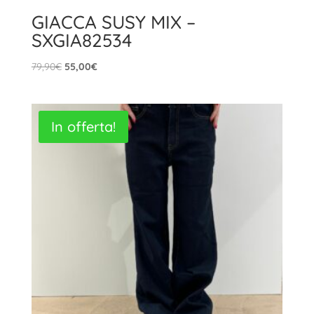
GIACCA SUSY MIX –
SXGIA82534
Il
Il
79,90
€
55,00
€
prezzo
prezzo
originale
attuale
era:
è:
In offerta!
79,90€.
55,00€.