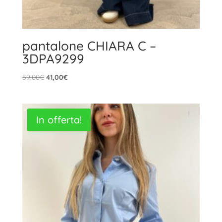
pantalone CHIARA C –
3DPA9299
Il
Il
59,00
€
41,00
€
prezzo
prezzo
originale
attuale
era:
è:
In offerta!
59,00€.
41,00€.