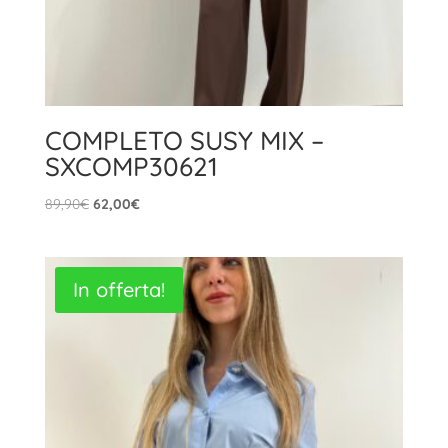
COMPLETO SUSY MIX –
SXCOMP30621
Il
Il
89,90
€
62,00
€
prezzo
prezzo
originale
attuale
era:
è:
In offerta!
89,90€.
62,00€.