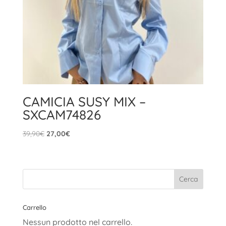
CAMICIA SUSY MIX –
SXCAM74826
Il
Il
39,90
€
27,00
€
prezzo
prezzo
originale
attuale
era:
è:
39,90€.
27,00€.
Carrello
Nessun prodotto nel carrello.