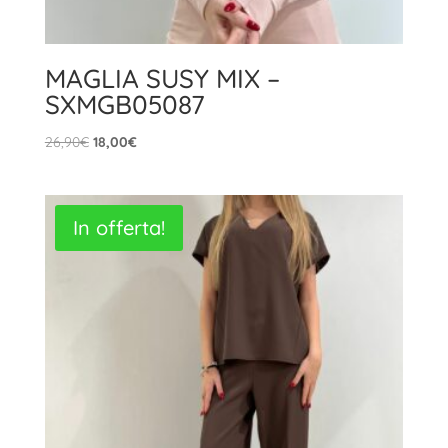
MAGLIA SUSY MIX –
SXMGB05087
Il
Il
26,90
€
18,00
€
prezzo
prezzo
originale
attuale
era:
è:
In offerta!
26,90€.
18,00€.