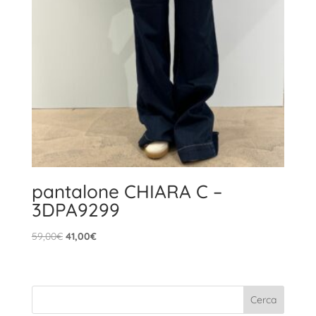
pantalone CHIARA C –
3DPA9299
Il
Il
59,00
€
41,00
€
prezzo
prezzo
originale
attuale
era:
è:
59,00€.
41,00€.