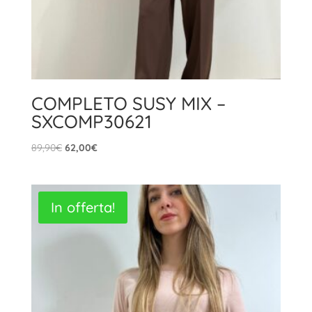
COMPLETO SUSY MIX –
SXCOMP30621
Il
Il
89,90
€
62,00
€
prezzo
prezzo
originale
attuale
era:
è:
In offerta!
89,90€.
62,00€.