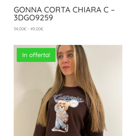
GONNA CORTA CHIARA C –
3DGO9259
Fascia
34,00
€
-
49,00
€
di
prezzo:
da
In offerta!
34,00€
a
49,00€