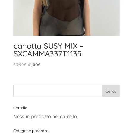
canotta SUSY MIX –
SXCAMMA337T1135
Il
Il
59,90
€
41,00
€
prezzo
prezzo
originale
attuale
era:
è:
59,90€.
41,00€.
Carrello
Nessun prodotto nel carrello.
Categorie prodotto