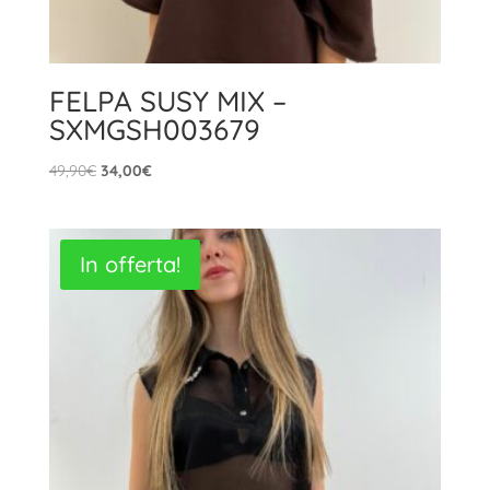
FELPA SUSY MIX –
SXMGSH003679
Il
Il
49,90
€
34,00
€
prezzo
prezzo
originale
attuale
era:
è:
In offerta!
49,90€.
34,00€.