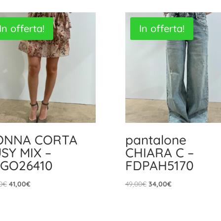
In offerta!
In offerta!
ONNA CORTA
pantalone
SY MIX –
CHIARA C –
XGO26410
FDPAH5170
Il
Il
Il
Il
0
€
41,00
€
49,00
€
34,00
€
prezzo
prezzo
prezzo
prezzo
originale
attuale
originale
attuale
era:
è:
era:
è: