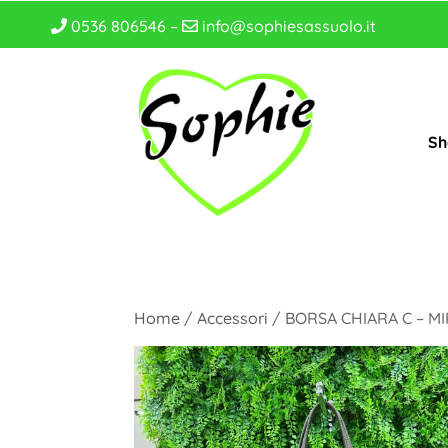
0536 806546 –
info@sophiesassuolo.it
Sh
Home
/
Accessori
/ BORSA CHIARA C – M