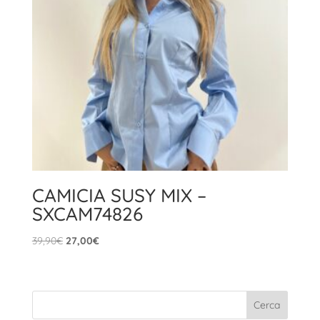
CAMICIA SUSY MIX –
SXCAM74826
Il
Il
39,90
€
27,00
€
prezzo
prezzo
originale
attuale
era:
è:
39,90€.
27,00€.