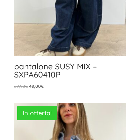
pantalone SUSY MIX –
SXPA60410P
Il
Il
69,90
€
48,00
€
prezzo
prezzo
originale
attuale
era:
è:
In offerta!
69,90€.
48,00€.