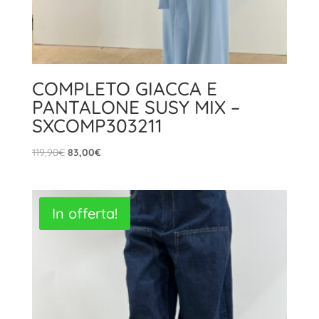
COMPLETO GIACCA E
PANTALONE SUSY MIX –
SXCOMP303211
Il
Il
119,90
€
83,00
€
prezzo
prezzo
originale
attuale
era:
è:
In offerta!
119,90€.
83,00€.