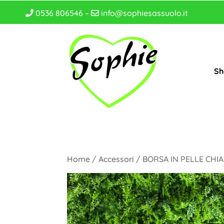
0536 806546 –
info@sophiesassuolo.it
Sh
Home
/
Accessori
/ BORSA IN PELLE CHI