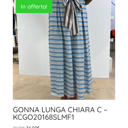
In offerta!
GONNA LUNGA CHIARA C –
KCGO20168SLMF1
Il
Il
49,00
€
34,00
€