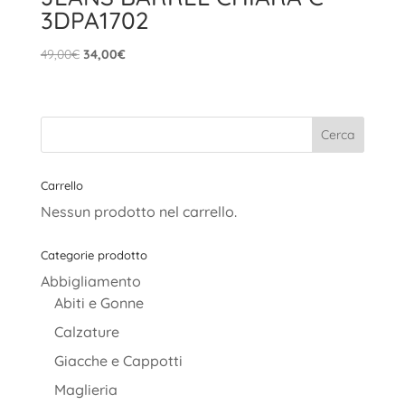
3DPA1702
Il
Il
49,00
€
34,00
€
prezzo
prezzo
originale
attuale
era:
è:
49,00€.
34,00€.
Carrello
Nessun prodotto nel carrello.
Categorie prodotto
Abbigliamento
Abiti e Gonne
Calzature
Giacche e Cappotti
Maglieria