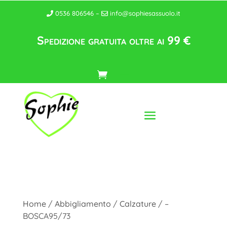
0536 806546 –
info@sophiesassuolo.it
Spedizione gratuita oltre ai 99 €
Home
/
Abbigliamento
/
Calzature
/ –
BOSCA95/73