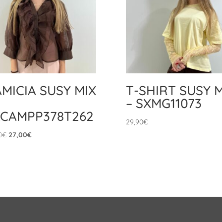
MICIA SUSY MIX
T-SHIRT SUSY M
– SXMG11073
XCAMPP378T262
29,90
€
Il
Il
0
€
27,00
€
prezzo
prezzo
originale
attuale
era:
è:
39,90€.
27,00€.