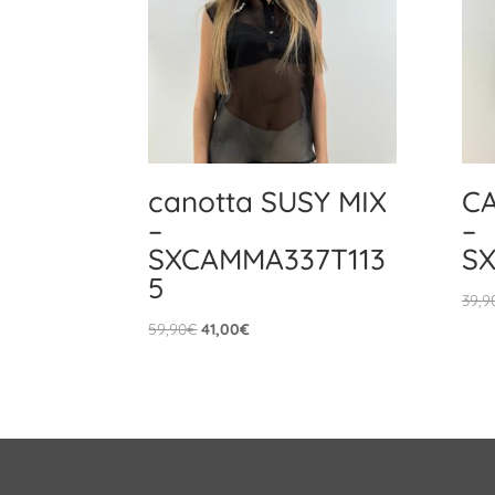
canotta SUSY MIX
CA
–
–
SXCAMMA337T113
S
5
39,9
Il
Il
59,90
€
41,00
€
prezzo
prezzo
originale
attuale
era:
è:
59,90€.
41,00€.