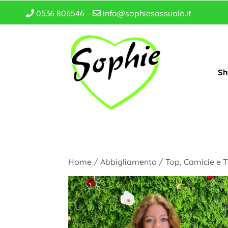
0536 806546 –
info@sophiesassuolo.it
Sh
Home
/
Abbigliamento
/
Top, Camicie e T