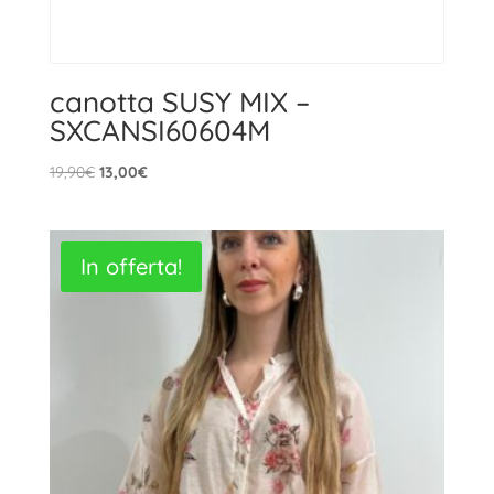
canotta SUSY MIX –
SXCANSI60604M
Il
Il
19,90
€
13,00
€
prezzo
prezzo
originale
attuale
era:
è:
In offerta!
19,90€.
13,00€.