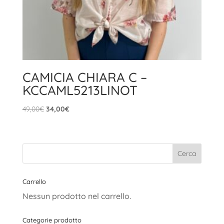
CAMICIA CHIARA C –
KCCAML5213LINOT
Il
Il
49,00
€
34,00
€
prezzo
prezzo
originale
attuale
era:
è:
49,00€.
34,00€.
Carrello
Nessun prodotto nel carrello.
Categorie prodotto