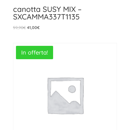
canotta SUSY MIX –
SXCAMMA337T1135
Il
Il
59,90
€
41,00
€
prezzo
prezzo
originale
attuale
era:
è:
In offerta!
59,90€.
41,00€.