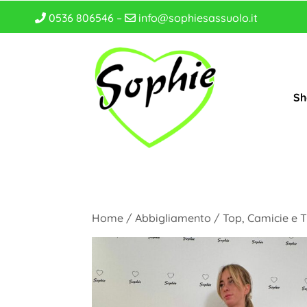
0536 806546 –
info@sophiesassuolo.it
Sh
Home
/
Abbigliamento
/
Top, Camicie e T