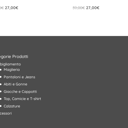
Il
Il
Il
Il
0
€
27,00
€
39,00
€
27,00
€
prezzo
prezzo
prezzo
prezzo
originale
attuale
originale
attuale
era:
è:
era:
è:
39,90€.
27,00€.
39,00€.
27,00€.
gorie Prodotti
bigliamento
Maglieria
Pantaloni e Jeans
Abiti e Gonne
Giacche e Cappotti
Top, Camicie e T-shirt
Calzature
cessori