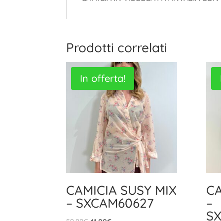
Prodotti correlati
In offerta!
CAMICIA SUSY MIX
CA
– SXCAM60627
–
S
Il
Il