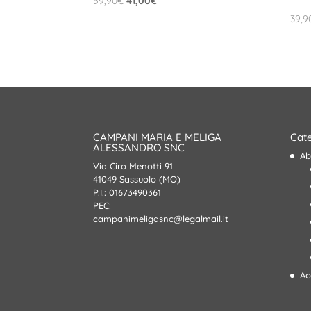
59,90
€
41,00
€
prezzo
prezzo
39,9
originale
attuale
era:
è:
59,90€.
41,00€.
CAMPANI MARIA E MELIGA
Cate
ALESSANDRO SNC
Ab
Via Ciro Menotti 91
41049 Sassuolo (MO)
P.I.: 01673490361
PEC:
campanimeligasnc@legalmail.it
Ac