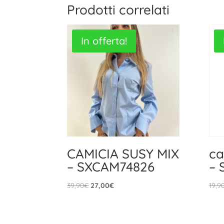
Prodotti correlati
In offerta!
CAMICIA SUSY MIX
ca
– SXCAM74826
– 
Il
Il
39,90
€
27,00
€
19,9
prezzo
prezzo
originale
attuale
era:
è: