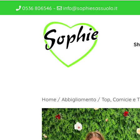
0536 806546 –
info@sophiesassuolo.it
Sh
Home
/
Abbigliamento
/
Top, Camicie e T