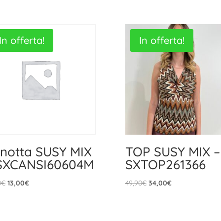
In offerta!
In offerta!
notta SUSY MIX
TOP SUSY MIX –
SXCANSI60604M
SXTOP261366
Il
Il
Il
Il
0
€
13,00
€
49,90
€
34,00
€
prezzo
prezzo
prezzo
prezzo
originale
attuale
originale
attuale
era:
è:
era:
è: