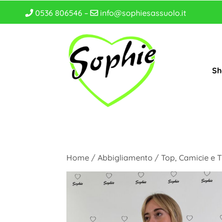
0536 806546 –
info@sophiesassuolo.it
Sh
Home
/
Abbigliamento
/
Top, Camicie e T