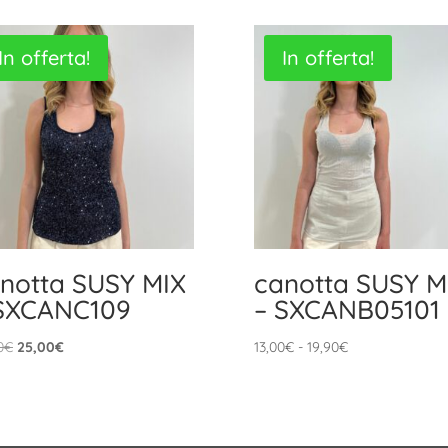
In offerta!
In offerta!
notta SUSY MIX
canotta SUSY M
SXCANC109
– SXCANB05101
Il
Il
Fascia
0
€
25,00
€
13,00
€
-
19,90
€
prezzo
prezzo
di
originale
attuale
prezzo:
era:
è:
da
35,90€.
25,00€.
13,00€