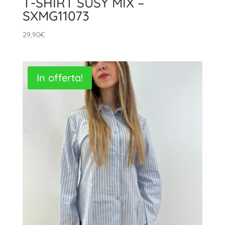
T-SHIRT SUSY MIX –
SXMG11073
29,90
€
In offerta!