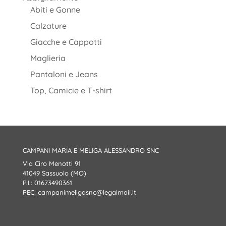
Abiti e Gonne
Calzature
Giacche e Cappotti
Maglieria
Pantaloni e Jeans
Top, Camicie e T-shirt
CAMPANI MARIA E MELIGA ALESSANDRO SNC
Via Ciro Menotti 91
41049 Sassuolo (MO)
P.I.: 01673490361
PEC:
campanimeligasnc@legalmail.it