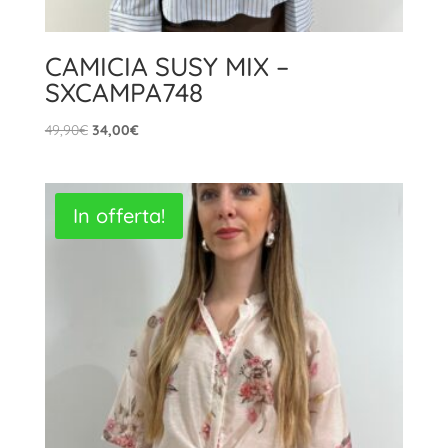
CAMICIA SUSY MIX –
SXCAMPA748
Il
Il
49,90
€
34,00
€
prezzo
prezzo
originale
attuale
era:
è:
In offerta!
49,90€.
34,00€.