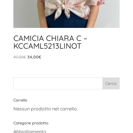
CAMICIA CHIARA C –
KCCAML5213LINOT
Il
Il
49,00
€
34,00
€
prezzo
prezzo
originale
attuale
era:
è:
49,00€.
34,00€.
Carrello
Nessun prodotto nel carrello.
Categorie prodotto
Abbigliamento