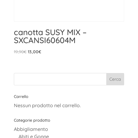
canotta SUSY MIX –
SXCANSI60604M
Il
Il
19,90
€
13,00
€
prezzo
prezzo
originale
attuale
era:
è:
19,90€.
13,00€.
Carrello
Nessun prodotto nel carrello.
Categorie prodotto
Abbigliamento
Abiti e Gonne