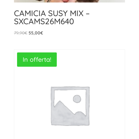
CAMICIA SUSY MIX –
SXCAMS26M640
Il
Il
79,90
€
55,00
€
prezzo
prezzo
originale
attuale
era:
è:
In offerta!
79,90€.
55,00€.