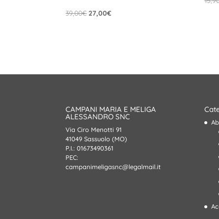
15,9
Il
Il
39,00
€
27,00
€
prezzo
prezzo
originale
attuale
era:
è:
39,00€.
27,00€.
CAMPANI MARIA E MELIGA
Cate
ALESSANDRO SNC
Ab
Via Ciro Menotti 91
41049 Sassuolo (MO)
P.I.: 01673490361
PEC:
campanimeligasnc@legalmail.it
Ac