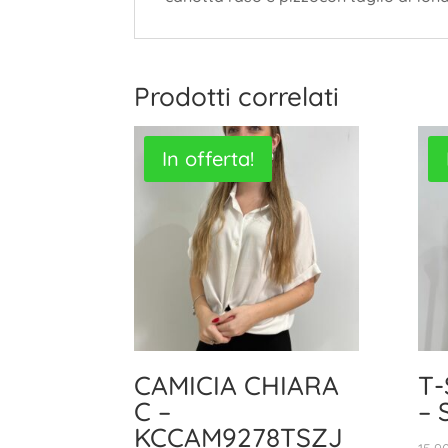
Prodotti correlati
In offerta!
CAMICIA CHIARA
T-
C –
–
KCCAM9278TSZJ