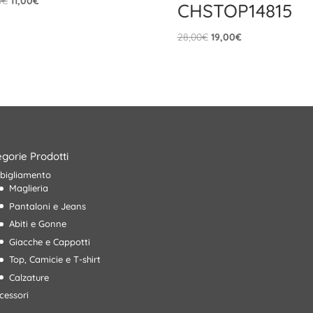
0
€
11,00
€
CHSTOP14815
prezzo
prezzo
originale
attuale
Il
Il
28,00
€
19,00
€
era:
è:
prezzo
prezzo
15,90€.
11,00€.
originale
attuale
era:
è:
28,00€.
19,00€.
gorie Prodotti
bigliamento
Maglieria
Pantaloni e Jeans
Abiti e Gonne
Giacche e Cappotti
Top, Camicie e T-shirt
Calzature
cessori