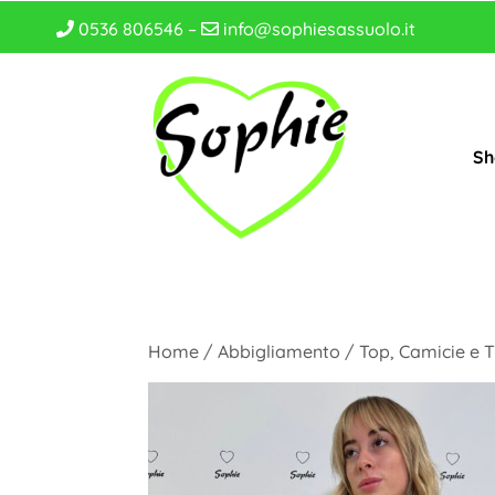
0536 806546 –
info@sophiesassuolo.it
Sh
Home
/
Abbigliamento
/
Top, Camicie e T