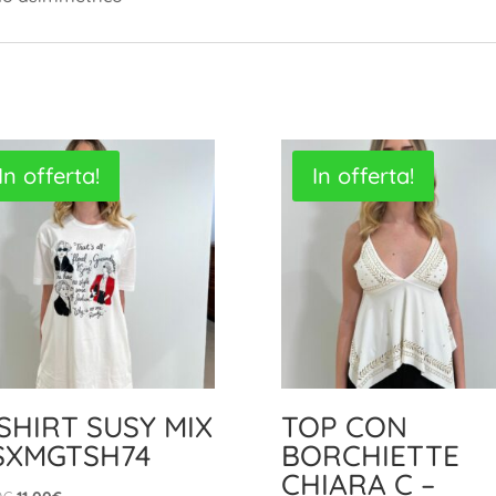
In offerta!
In offerta!
SHIRT SUSY MIX
TOP CON
 SXMGTSH74
BORCHIETTE
CHIARA C –
Il
Il