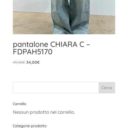
pantalone CHIARA C –
FDPAH5170
Il
Il
49,00
€
34,00
€
prezzo
prezzo
originale
attuale
era:
è:
49,00€.
34,00€.
Carrello
Nessun prodotto nel carrello.
Categorie prodotto