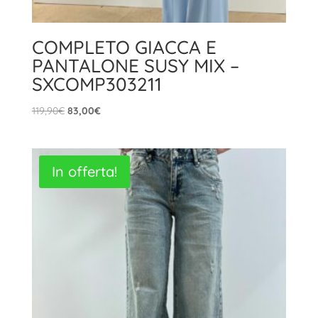
COMPLETO GIACCA E
PANTALONE SUSY MIX –
SXCOMP303211
Il
Il
119,90
€
83,00
€
prezzo
prezzo
originale
attuale
era:
è:
In offerta!
119,90€.
83,00€.