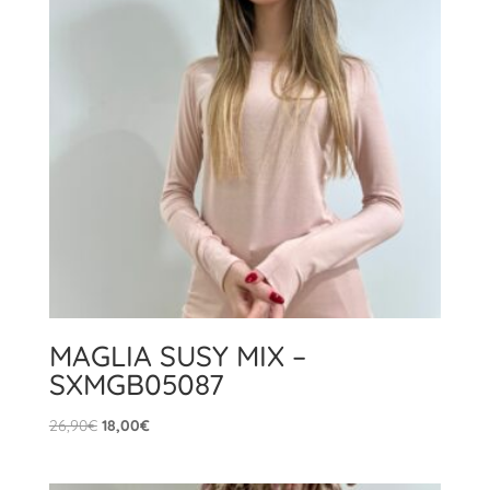
MAGLIA SUSY MIX –
SXMGB05087
Il
Il
26,90
€
18,00
€
prezzo
prezzo
originale
attuale