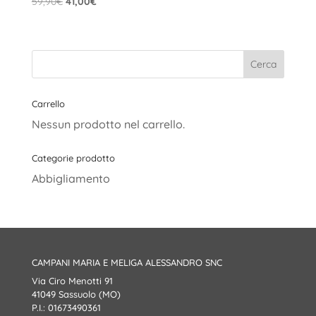
Il
Il
59,90
€
41,00
€
prezzo
prezzo
originale
attuale
era:
è:
59,90€.
41,00€.
Carrello
Nessun prodotto nel carrello.
Categorie prodotto
Abbigliamento
CAMPANI MARIA E MELIGA ALESSANDRO SNC
Via Ciro Menotti 91
41049 Sassuolo (MO)
P.I.: 01673490361