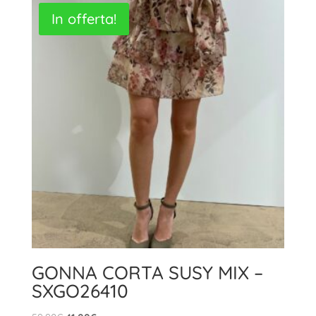
era:
è:
In offerta!
26,90€.
18,00€.
GONNA CORTA SUSY MIX –
SXGO26410