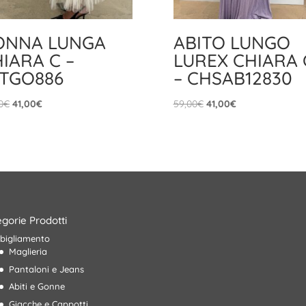
ONNA LUNGA
ABITO LUNGO
IARA C –
LUREX CHIARA 
ITGO886
– CHSAB12830
Il
Il
Il
Il
0
€
41,00
€
59,00
€
41,00
€
prezzo
prezzo
prezzo
prezzo
originale
attuale
originale
attuale
era:
è:
era:
è:
59,00€.
41,00€.
59,00€.
41,00€.
gorie Prodotti
bigliamento
Maglieria
Pantaloni e Jeans
Abiti e Gonne
Giacche e Cappotti