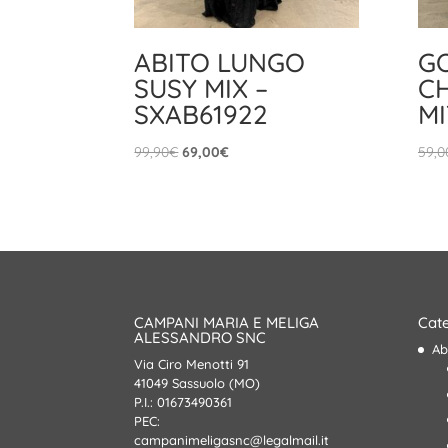
ABITO LUNGO
G
SUSY MIX –
CH
SXAB61922
M
Il
Il
99,90
€
69,00
€
59,0
prezzo
prezzo
originale
attuale
era:
è:
99,90€.
69,00€.
CAMPANI MARIA E MELIGA
Cate
ALESSANDRO SNC
Ab
Via Ciro Menotti 91
41049 Sassuolo (MO)
P.I.: 01673490361
PEC:
campanimeligasnc@legalmail.it