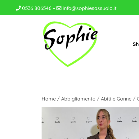
0536 806546 –
info@sophiesassuolo.it
Sh
Home
/
Abbigliamento
/
Abiti e Gonne
/ 