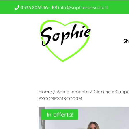
0536 806546 –
info@sophiesassuolo.it
Sh
Home
/
Abbigliamento
/
Giacche e Cappo
SXCOMPSMXCO0074
In offerta!