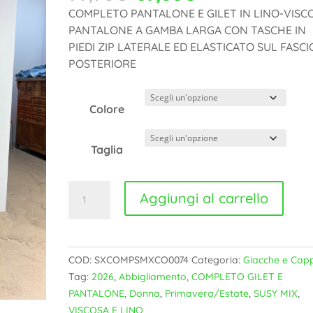
prezzo
prezzo
COMPLETO PANTALONE E GILET IN LINO-VISCO
originale
attuale
PANTALONE A GAMBA LARGA CON TASCHE IN
era:
è:
PIEDI ZIP LATERALE ED ELASTICATO SUL FASC
99,90€.
69,00€.
POSTERIORE
Colore
Taglia
COMPLETO
Aggiungi al carrello
GILET
E
PANTALONE
SUSY
COD:
SXCOMPSMXCO0074
Categoria:
Giacche e Capp
MIX
Tag:
2026
,
Abbigliamento
,
COMPLETO GILET E
-
PANTALONE
,
Donna
,
Primavera/Estate
,
SUSY MIX
,
SXCOMPSMXCO0074
VISCOSA E LINO