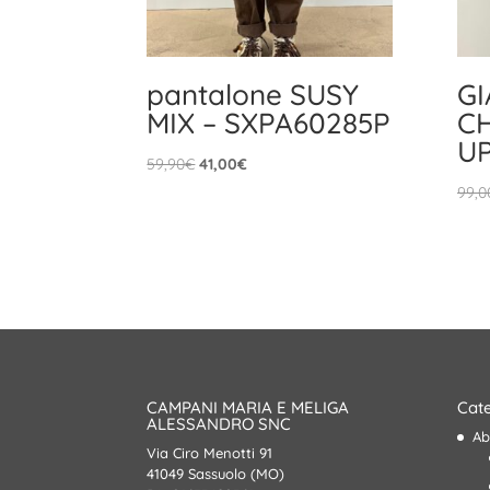
pantalone SUSY
G
MIX – SXPA60285P
CH
UP
Il
Il
59,90
€
41,00
€
prezzo
prezzo
99,0
originale
attuale
era:
è:
59,90€.
41,00€.
CAMPANI MARIA E MELIGA
Cate
ALESSANDRO SNC
Ab
Via Ciro Menotti 91
41049 Sassuolo (MO)