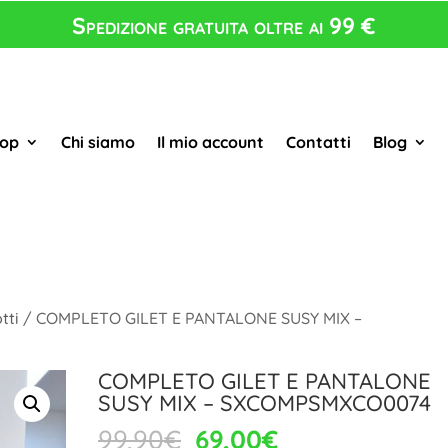
Spedizione gratuita oltre ai 99 €
op
Chi siamo
Il mio account
Contatti
Blog
tti
/ COMPLETO GILET E PANTALONE SUSY MIX –
COMPLETO GILET E PANTALONE
SUSY MIX – SXCOMPSMXCO0074
Il
Il
99,90
€
69,00
€