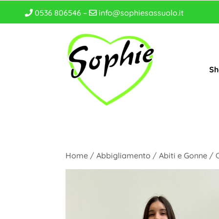
0536 806546 –
info@sophiesassuolo.it
Sh
Home
/
Abbigliamento
/
Abiti e Gonne
/ 