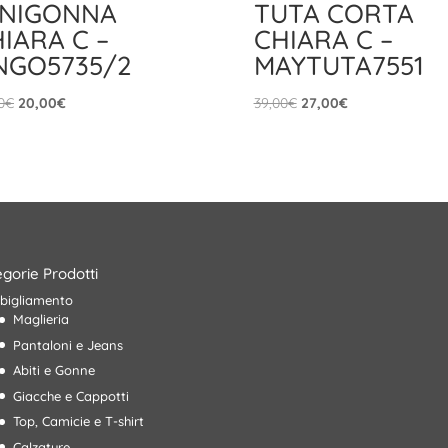
INIGONNA
TUTA CORTA
IARA C –
CHIARA C –
NGO5735/2
MAYTUTA7551
Il
Il
Il
Il
0
€
20,00
€
39,00
€
27,00
€
prezzo
prezzo
prezzo
prezzo
originale
attuale
originale
attuale
era:
è:
era:
è:
29,00€.
20,00€.
39,00€.
27,00€.
gorie Prodotti
bigliamento
Maglieria
Pantaloni e Jeans
Abiti e Gonne
Giacche e Cappotti
Top, Camicie e T-shirt
Calzature