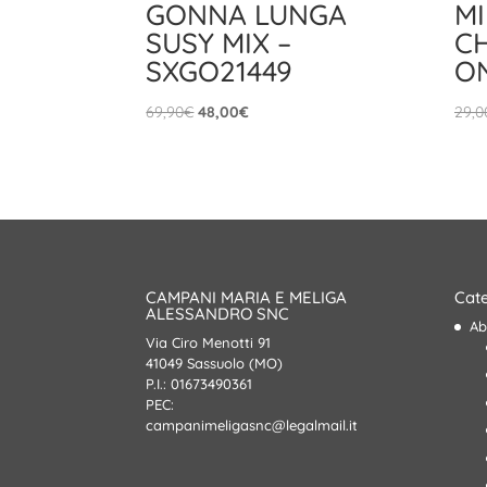
GONNA LUNGA
M
SUSY MIX –
CH
SXGO21449
O
Il
Il
69,90
€
48,00
€
29,0
prezzo
prezzo
originale
attuale
era:
è:
69,90€.
48,00€.
CAMPANI MARIA E MELIGA
Cate
ALESSANDRO SNC
Ab
Via Ciro Menotti 91
41049 Sassuolo (MO)
P.I.: 01673490361
PEC:
campanimeligasnc@legalmail.it