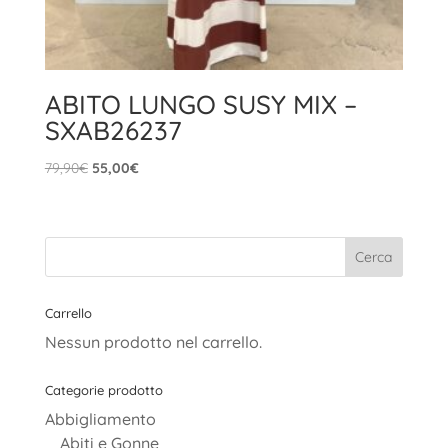
ABITO LUNGO SUSY MIX –
SXAB26237
Il
Il
79,90
€
55,00
€
prezzo
prezzo
originale
attuale
era:
è:
79,90€.
55,00€.
Carrello
Nessun prodotto nel carrello.
Categorie prodotto
Abbigliamento
Abiti e Gonne