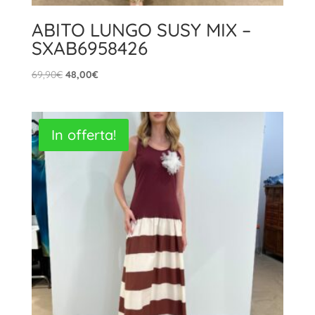
ABITO LUNGO SUSY MIX –
SXAB6958426
Il
Il
69,90
€
48,00
€
prezzo
prezzo
originale
attuale
era:
è:
In offerta!
69,90€.
48,00€.