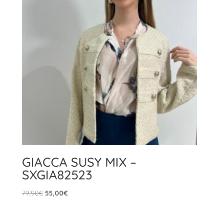
GIACCA SUSY MIX –
SXGIA82523
Il
Il
79,90
€
55,00
€
prezzo
prezzo
originale
attuale