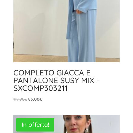
COMPLETO GIACCA E
PANTALONE SUSY MIX –
SXCOMP303211
Il
Il
119,90
€
83,00
€
prezzo
prezzo
originale
attuale
era:
è:
In offerta!
119,90€.
83,00€.