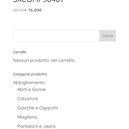
Il
Il
109,90
€
76,00
€
prezzo
prezzo
originale
attuale
era:
è:
109,90€.
76,00€.
Carrello
Nessun prodotto nel carrello.
Categorie prodotto
Abbigliamento
Abiti e Gonne
Calzature
Giacche e Cappotti
Maglieria
Pantaloni e Jeans