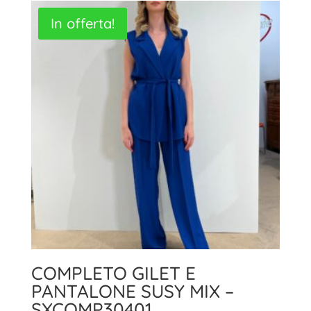
era:
è:
In offerta!
79,90€.
55,00€.
COMPLETO GILET E
PANTALONE SUSY MIX –
SXCOMP30401