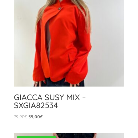
GIACCA SUSY MIX –
SXGIA82534
Il
Il
79,90
€
55,00
€
prezzo
prezzo
originale
attuale
era:
è: