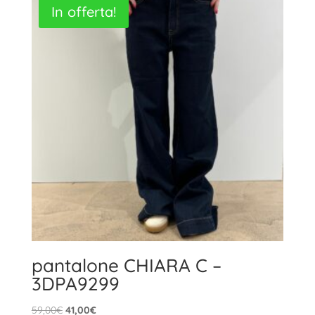
In offerta!
79,90€.
55,00€.
pantalone CHIARA C –
3DPA9299
Il
Il
59,00
€
41,00
€