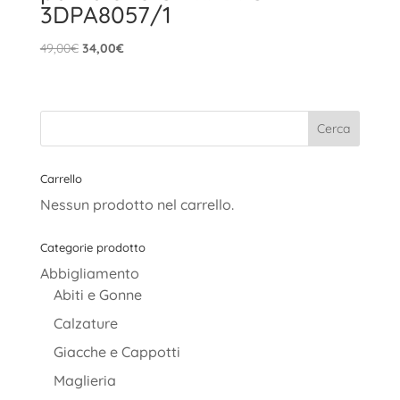
3DPA8057/1
Il
Il
49,00
€
34,00
€
prezzo
prezzo
originale
attuale
era:
è:
49,00€.
34,00€.
Carrello
Nessun prodotto nel carrello.
Categorie prodotto
Abbigliamento
Abiti e Gonne
Calzature
Giacche e Cappotti
Maglieria