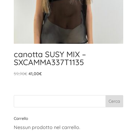
canotta SUSY MIX –
SXCAMMA337T1135
Il
Il
59,90
€
41,00
€
prezzo
prezzo
originale
attuale
era:
è:
59,90€.
41,00€.
Carrello
Nessun prodotto nel carrello.