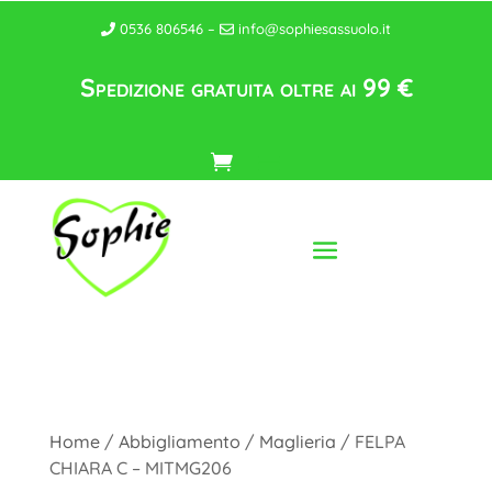
0536 806546 –
info@sophiesassuolo.it
Spedizione gratuita oltre ai 99 €
Home
/
Abbigliamento
/
Maglieria
/ FELPA
CHIARA C – MITMG206