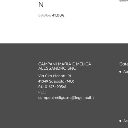
59,9
N
Il
Il
59,90
€
41,00
€
prezzo
prezzo
originale
attuale
era:
è:
59,90€.
41,00€.
CAMPANI MARIA E MELIGA
Cate
ALESSANDRO SNC
Ab
Via Ciro Menotti 91
41049 Sassuolo (MO)
P.I.: 01673490361
PEC:
campanimeligasnc@legalmail.it
Ac