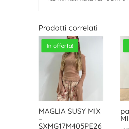
Prodotti correlati
In offerta!
MAGLIA SUSY MIX
pa
–
MI
SXMG17M405PE26