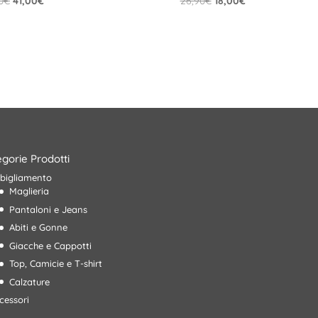
0
€
41,00
€
26,90
€
18,00
€
prezzo
prezzo
prezzo
prezzo
originale
attuale
originale
attuale
era:
è:
era:
è:
59,90€.
41,00€.
26,90€.
18,00€.
gorie Prodotti
bigliamento
Maglieria
Pantaloni e Jeans
Abiti e Gonne
Giacche e Cappotti
Top, Camicie e T-shirt
Calzature
cessori