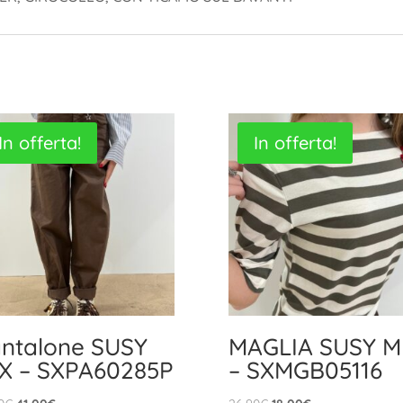
In offerta!
In offerta!
ntalone SUSY
MAGLIA SUSY M
X – SXPA60285P
– SXMGB05116
Il
Il
Il
Il