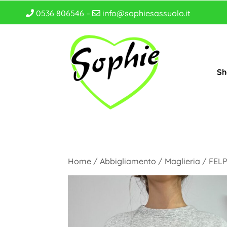
0536 806546 –
info@sophiesassuolo.it
Sh
Home
/
Abbigliamento
/
Maglieria
/ FELP