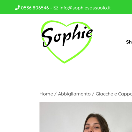
0536 806546 –
info@sophiesassuolo.it
Sh
Home
/
Abbigliamento
/
Giacche e Cappo