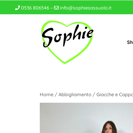
0536 806546 –
info@sophiesassuolo.it
Sh
Home
/
Abbigliamento
/
Giacche e Cappo