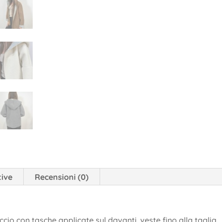
tive
Recensioni (0)
io con tasche applicate sul davanti. veste fino alla taglia