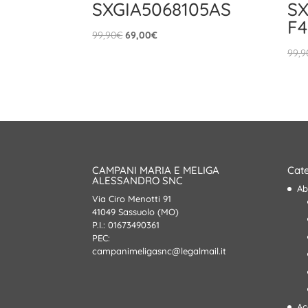
SXGIA5068105AS
S
F4
Il
Il
99,90
€
69,00
€
prezzo
prezzo
99,9
originale
attuale
era:
è:
99,90€.
69,00€.
CAMPANI MARIA E MELIGA
Cate
ALESSANDRO SNC
Ab
Via Ciro Menotti 91
41049 Sassuolo (MO)
P.I.: 01673490361
PEC:
campanimeligasnc@legalmail.it
Ac