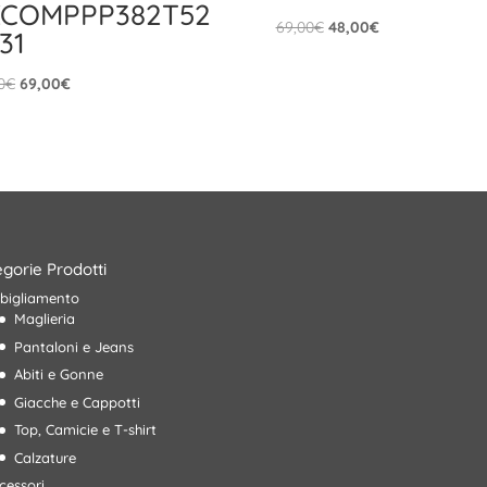
XCOMPPP382T52
Il
Il
69,00
€
48,00
€
31
prezzo
prezzo
originale
attuale
Il
Il
0
€
69,00
€
era:
è:
prezzo
prezzo
69,00€.
48,00€.
originale
attuale
era:
è:
99,90€.
69,00€.
gorie Prodotti
bigliamento
Maglieria
Pantaloni e Jeans
Abiti e Gonne
Giacche e Cappotti
Top, Camicie e T-shirt
Calzature
cessori