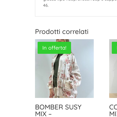
46.
Prodotti correlati
In offerta!
BOMBER SUSY
C
MIX –
MI