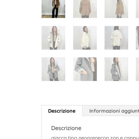
Descrizione
Informazioni aggiun
Descrizione
giacca tipo neoprenecon zop e cappucc