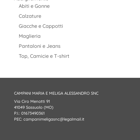
Abiti e Gonne
Calzature
Giacche e Cappotti
Maglieria
Pantaloni e Jeans
Top, Camicie e T-shirt
CAMPANI MARIA E MELIGA ALESSANDRO SNC
Via Ciro Menotti 91
41049 Sassuolo (MO)
P.I.: 01673490361
PEC:
campanimeligasnc@legalmail.it