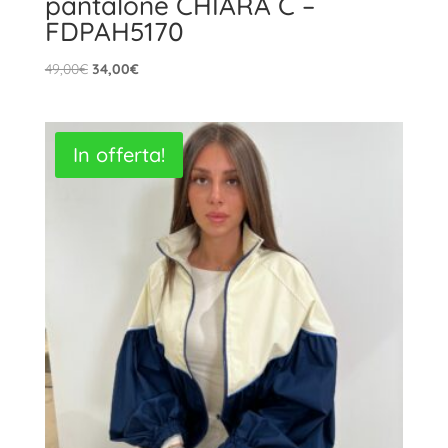
pantalone CHIARA C –
FDPAH5170
Il
Il
49,00
€
34,00
€
prezzo
prezzo
originale
attuale
era:
è:
In offerta!
49,00€.
34,00€.