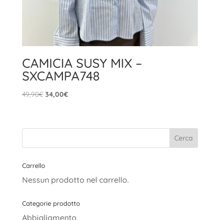
CAMICIA SUSY MIX –
SXCAMPA748
Il
Il
49,90
€
34,00
€
prezzo
prezzo
originale
attuale
era:
è:
49,90€.
34,00€.
Carrello
Nessun prodotto nel carrello.
Categorie prodotto
Abbigliamento