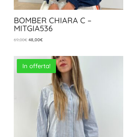
BOMBER CHIARA C –
MITGIA536
Il
Il
69,00
€
48,00
€
prezzo
prezzo
originale
attuale
era:
è:
In offerta!
69,00€.
48,00€.