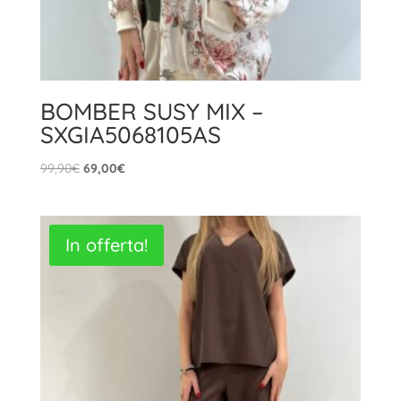
BOMBER SUSY MIX –
SXGIA5068105AS
Il
Il
99,90
€
69,00
€
prezzo
prezzo
originale
attuale
era:
è:
In offerta!
99,90€.
69,00€.