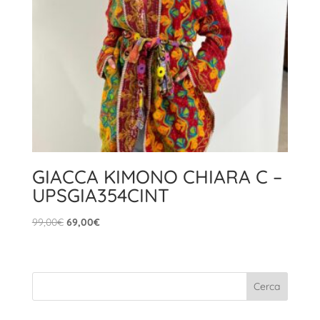
GIACCA KIMONO CHIARA C –
UPSGIA354CINT
Il
Il
99,00
€
69,00
€
prezzo
prezzo
originale
attuale
era:
è:
99,00€.
69,00€.