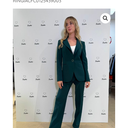
RINGIACFC0125439003