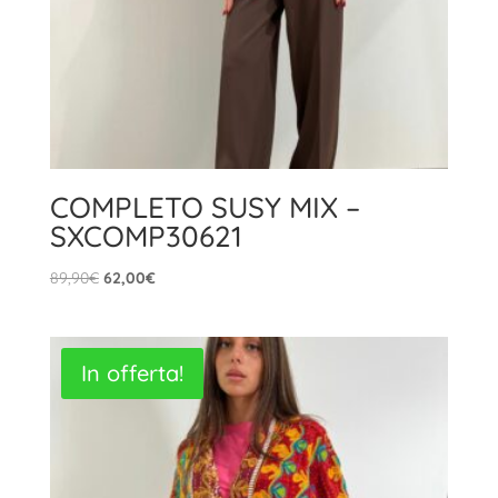
COMPLETO SUSY MIX –
SXCOMP30621
Il
Il
89,90
€
62,00
€
prezzo
prezzo
originale
attuale
era:
è:
In offerta!
89,90€.
62,00€.