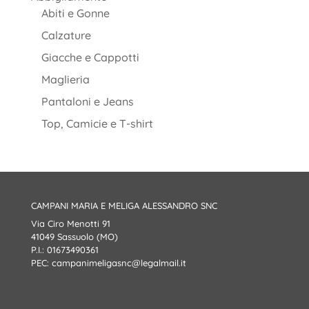
Abiti e Gonne
Calzature
Giacche e Cappotti
Maglieria
Pantaloni e Jeans
Top, Camicie e T-shirt
CAMPANI MARIA E MELIGA ALESSANDRO SNC
Via Ciro Menotti 91
41049 Sassuolo (MO)
P.I.: 01673490361
PEC:
campanimeligasnc@legalmail.it