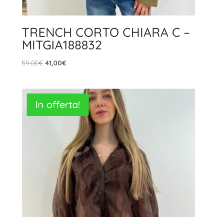
TRENCH CORTO CHIARA C –
MITGIA188832
Il
Il
59,00
€
41,00
€
prezzo
prezzo
originale
attuale
era:
è:
In offerta!
59,00€.
41,00€.