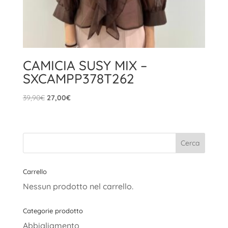
CAMICIA SUSY MIX –
SXCAMPP378T262
Il
Il
39,90
€
27,00
€
prezzo
prezzo
originale
attuale
era:
è:
39,90€.
27,00€.
Carrello
Nessun prodotto nel carrello.
Categorie prodotto
Abbigliamento