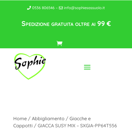
0536 806546 –
info@sophiesassuolo.it
Spedizione gratuita oltre ai 99 €
Home
/
Abbigliamento
/
Giacche e
Cappotti
/ GIACCA SUSY MIX – SXGIA-PP64T556