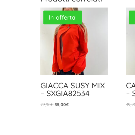
In offerta!
GIACCA SUSY MIX
CA
– SXGIA82534
– 
Il
Il
79,90
€
55,00
€
49,9
prezzo
prezzo
originale
attuale
era:
è:
79,90€.
55,00€.