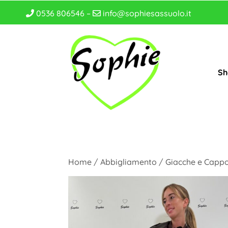
0536 806546 –
info@sophiesassuolo.it
Sh
Home
/
Abbigliamento
/
Giacche e Cappo