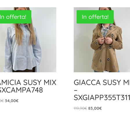
In offerta!
In offerta!
MICIA SUSY MIX
GIACCA SUSY M
SXCAMPA748
–
SXGIAPP355T31
Il
Il
0
€
34,00
€
prezzo
prezzo
Il
Il
119,90
€
83,00
€
originale
attuale
prezzo
prezzo
era:
è:
originale
attuale
49,90€.
34,00€.
era:
è: