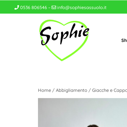
0536 806546 –
info@sophiesassuolo.it
Sh
Home
/
Abbigliamento
/
Giacche e Cappo