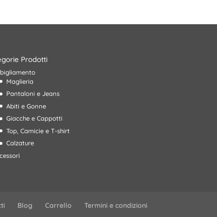
99,90€.
69,00€.
gorie Prodotti
bigliamento
Maglieria
Pantaloni e Jeans
Abiti e Gonne
Giacche e Cappotti
Top, Camicie e T-shirt
Calzature
cessori
ti
Blog
Carrello
Termini e condizioni