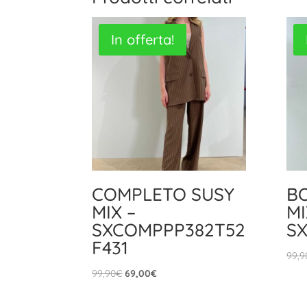
In offerta!
COMPLETO SUSY
B
MIX –
MI
SXCOMPPP382T52
SX
F431
99,9
Il
Il
99,90
€
69,00
€
prezzo
prezzo
originale
attuale