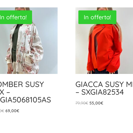
In offerta!
In offerta!
OMBER SUSY
GIACCA SUSY M
X –
– SXGIA82534
GIA5068105AS
Il
Il
79,90
€
55,00
€
prezzo
prezzo
Il
Il
0
€
69,00
€
originale
attuale
prezzo
prezzo
era:
è:
originale
attuale
79,90€.
55,00€.
era:
è: