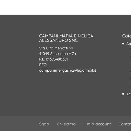
era:
è:
99,90€.
69,00€.
CAMPANI MARIA E MELIGA
Cate
ALESSANDRO SNC
Ab
Via Ciro Menotti 91
41049 Sassuolo (MO)
P.I.: 01673490361
PEC:
campanimeligasnc@legalmail.it
Ac
Shop
Chi siamo
Il mio account
Contat